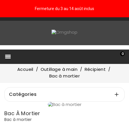
Fermeture du 3 au 14 août inclus
0

Accueil
Outillage à main
Récipient
Bac à mortier
Catégories

Prix
Bac À Mortier
€
€
Bac à mortier