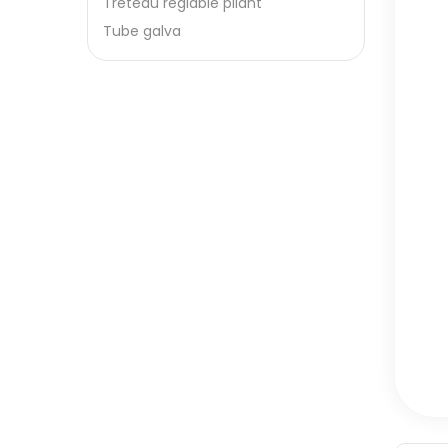
Tréteau réglable pliant
Tube galva