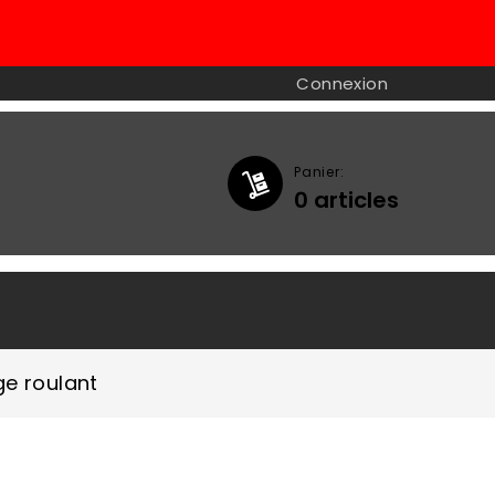
Connexion
Panier:
0
articles

e roulant