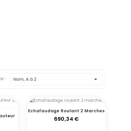
ar :

Nom, A à Z
Echafaudage Roulant 2 Marches
auteur
Prix
690,34 €
ix