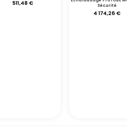
Prix
511,48 €
Sécurité
Pr
4 174,26 €