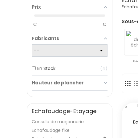
Echaf
Echafa
Prix
Sous-
€
€
Fabricants
Piè
En Stock
4
Hauteur de plancher
Echafaudage-Etayage
Console de maçonnerie
E
Echafaudage fixe
