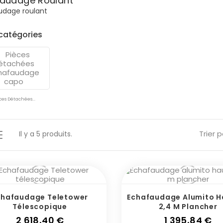
audage Roulant
udage roulant
catégories
ces Détachées...
Trier p
Il y a 5 produits.
chafaudage Teletower
Echafaudage Alumito H
Télescopique
2,4 M Plancher
Prix
Pr
2 618,40 €
1 395,84 €