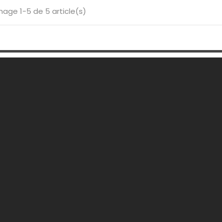
hage 1-5 de 5 article(s)
 Société
Votre Compte
son
Informations personnelles
ons légales
Retours produit
tions générales de ventes
Commandes
ommes-nous ?
Avoirs
ent sécurisé
Adresses
ctez-nous
Mes alertes
ins
u site