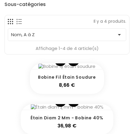
Fabricants
Sous-catégories
Il y a 4 produits.
En Stock
4

Nom, A à Z
Affichage 1-4 de 4 article(s)
Bobine Fil Étain Soudure
Prix
8,66 €
Étain Diam 2 Mm - Bobine 40%
Prix
36,98 €