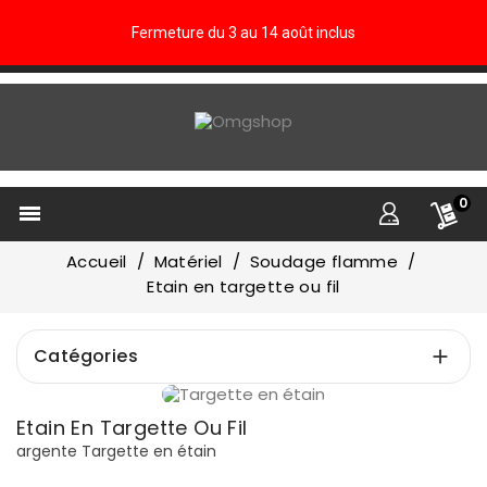
Fermeture du 3 au 14 août inclus
0

Accueil
Matériel
Soudage flamme
Etain en targette ou fil
Catégories

Prix
Etain En Targette Ou Fil
€
€
argente Targette en étain