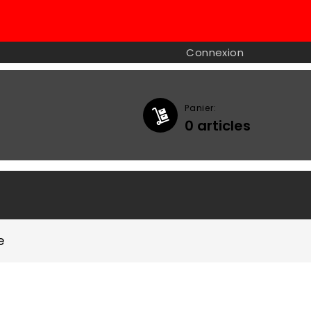
Connexion
Panier:
0
articles

e