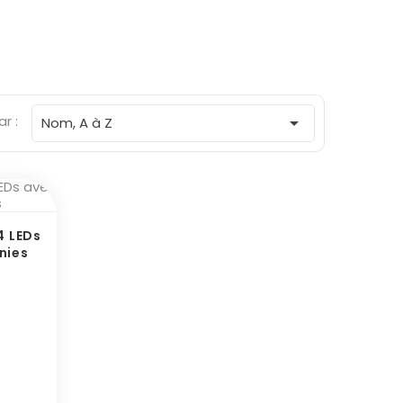
ar :

Nom, A à Z
4 LEDs
nies