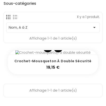
Fabricants
Sous-catégories
Il y a 1 produit.
En Stock
1

Nom, A à Z
Affichage 1-1 de 1 article(s)
Crochet-Mousqueton À Double Sécurité
Prix
19,15 €
Affichage 1-1 de 1 article(s)