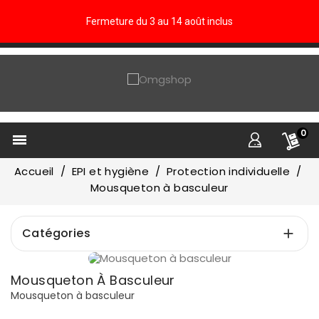
Fermeture du 3 au 14 août inclus
0

Accueil
EPI et hygiène
Protection individuelle
Mousqueton à basculeur
Catégories

Prix
Mousqueton À Basculeur
€
€
Mousqueton à basculeur