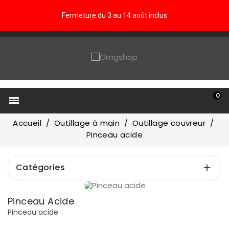
Fermeture du 3 au 14 août inclus
0

Accueil
Outillage à main
Outillage couvreur
Pinceau acide
Catégories

Pinceau Acide
Pinceau acide