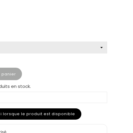
u panier
duits en stock.
lorsque le produit est disponible
risé