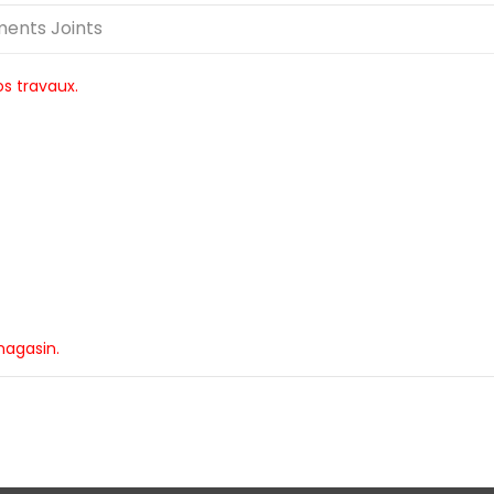
ents Joints
os travaux.
magasin.