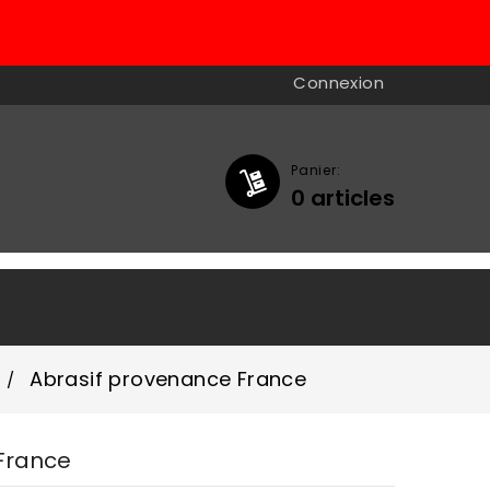
Connexion
Panier:
0
articles

Abrasif provenance France
France