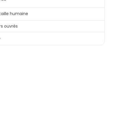
 taille humaine
rs ouvrés
e