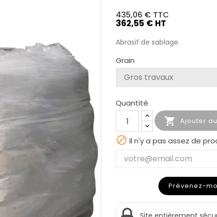
435,06 €
TTC
362,55 € HT
Abrasif de sablage.
Grain
Quantité

Ajouter a

Il n'y a pas assez de pro
Prévenez-moi 
Site entièrement sécu