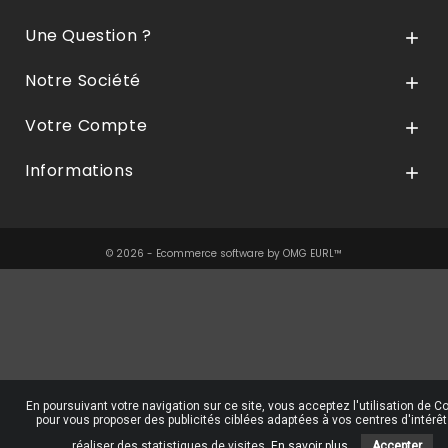
Une Question ?

Notre Société

Votre Compte

Informations

© 2026 - Ecommerce software by OMG EURL™
En poursuivant votre navigation sur ce site, vous acceptez l'utilisation de C
pour vous proposer des publicités ciblées adaptées à vos centres d'intérêt
réaliser des statistiques de visites.
En savoir plus.
Accepter