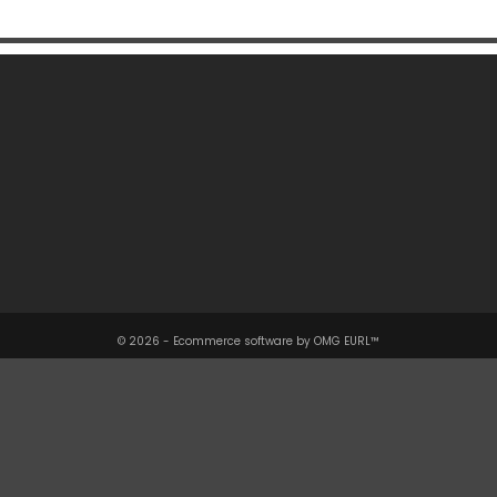
Une Question ?

Notre Société

Votre Compte

Informations

© 2026 - Ecommerce software by OMG EURL™