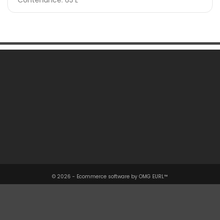
Une Question ?

Notre Société

Votre Compte

Informations

© 2026 - Ecommerce software by OMG EURL™