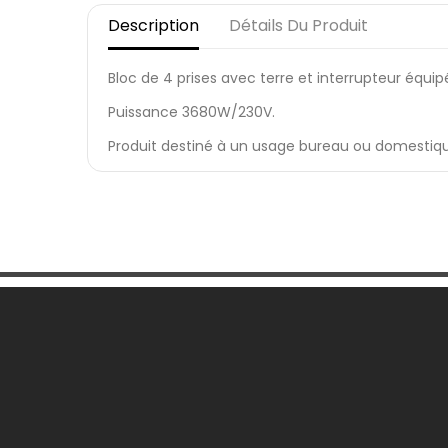
Description
Détails Du Produit
Bloc de 4 prises avec terre et interrupteur équi
Puissance 3680W/230V.
Produit destiné à un usage bureau ou domestiq
Une Question ?
Notre
Contactez-nous
Livrai