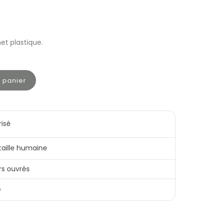
et plastique.
u panier
risé
 taille humaine
rs ouvrés
e