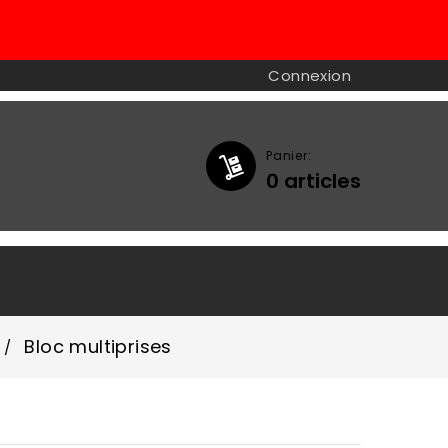
Connexion
Panier:
0
articles

Bloc multiprises