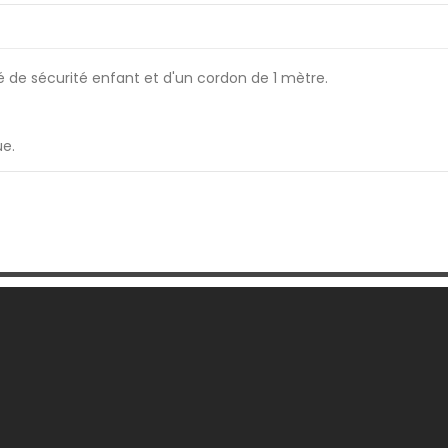
pé de sécurité enfant et d'un cordon de 1 mètre.
ue.
 Société
Votre Compte
son
Informations personnelles