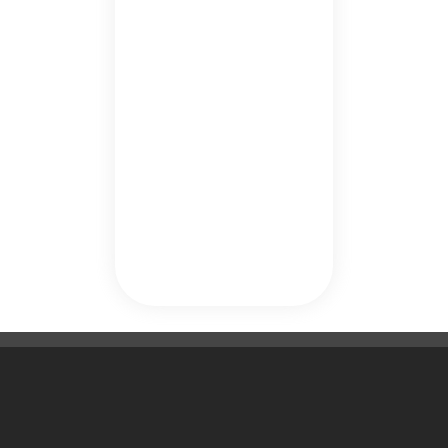
Une Question ?

Notre Société
