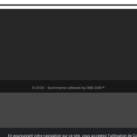
Une Question ?

Notre Société

Votre Compte

Informations

© 2026 - Ecommerce software by OMG EURL™
En poursuivant votre navigation sur ce site, vous acceptez l'utilisation de C