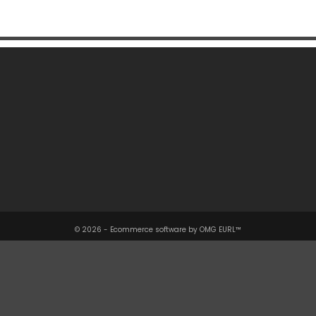
Une Question ?

Notre Société

Votre Compte

Informations

© 2026 - Ecommerce software by OMG EURL™