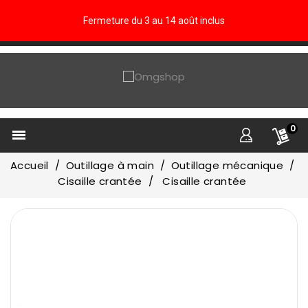
Fermeture du 3 au 14 août inclus
0

Accueil
Outillage à main
Outillage mécanique
Cisaille crantée
Cisaille crantée