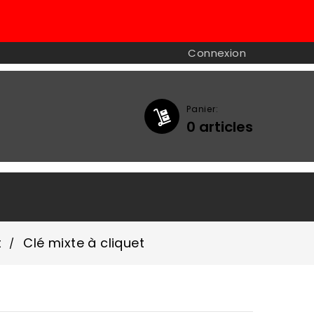
Connexion
Panier:
0
articles

t
Clé mixte à cliquet