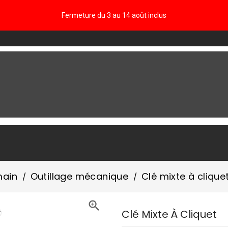
Fermeture du 3 au 14 août inclus
FAQ
main
Outillage mécanique
Clé mixte à clique

Clé Mixte À Cliquet