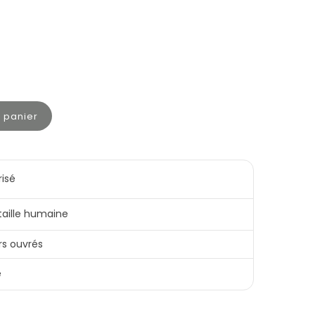
u panier
risé
 taille humaine
rs ouvrés
e