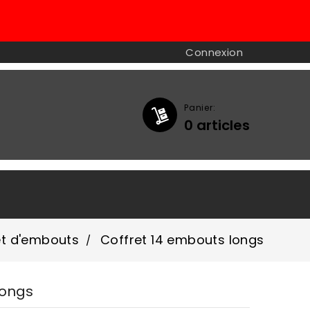
Connexion
Panier:
0
articles

et d'embouts
Coffret 14 embouts longs
Longs