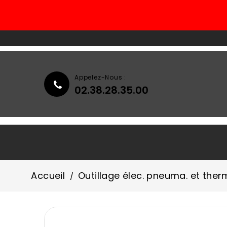
Appelez-Nous :
02.38.28.35.00
Accueil
Qui Sommes-Nous ?
Accueil
Outillage élec. pneuma. et ther