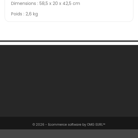
Dimensions : 58,5 x 20 x 42,5 cm
Poids : 2,6 kg
Une Question ?

Notre Société

Votre Compte

Informations

© 2026 - Ecommerce software by OMG EURL™