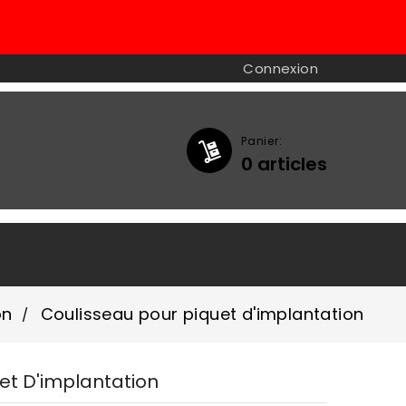
Connexion
Panier:
0
articles

on
Coulisseau pour piquet d'implantation
et D'implantation