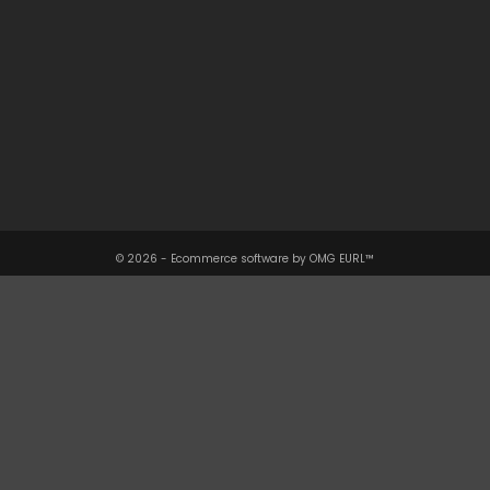
Une Question ?

Notre Société

Votre Compte

Informations

© 2026 - Ecommerce software by OMG EURL™