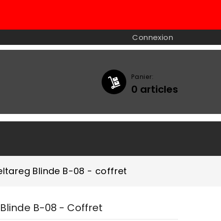
Connexion
Panier:
0
articles

ltareg Blinde B-08 - coffret
linde B-08 - Coffret