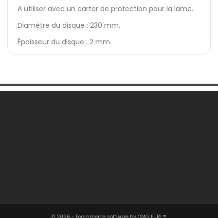
A utiliser avec un carter de protection pour la lame.
Diamètre du disque : 230 mm.
Épaisseur du disque : 2 mm.
Une Question ?

Notre Société

Votre Compte

Informations

© 2026 - Ecommerce software by OMG EURL™