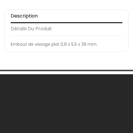
Description
Détails Du Produit
Embout de vissage plat 0,8 x 5,5 x 39 mm.
Une Question ?

Notre Société

Votre Compte

Informations
