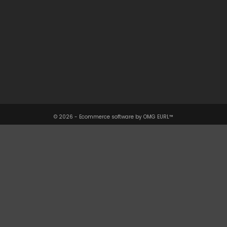
Une Question ?

Notre Société

Votre Compte

Informations

© 2026 - Ecommerce software by OMG EURL™