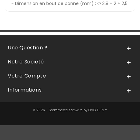
- Dimension en bout de panne (mm) : ∅ 3,8 + 2 + 2,5
Une Question ?

Notre Société

Votre Compte

Informations

© 2026 - Ecommerce software by OMG EURL™