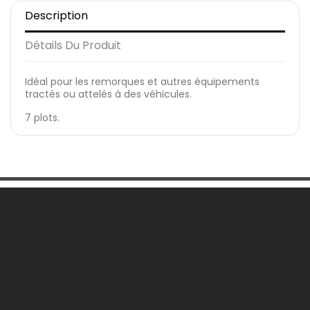
Description
Détails Du Produit
Idéal pour les remorques et autres équipements
tractés ou attelés à des véhicules.
7 plots.
Une Question ?

Notre Société

Votre Compte

Informations