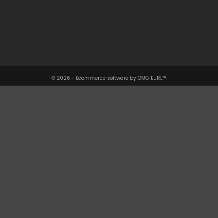
Votre Compte

Informations

© 2026 - Ecommerce software by OMG EURL™