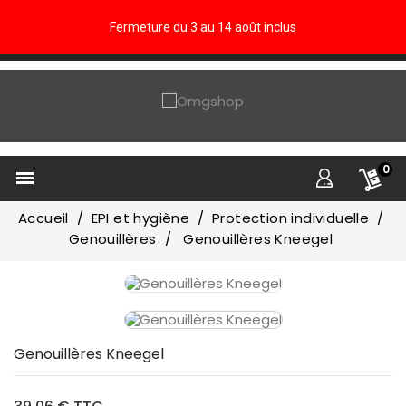
Fermeture du 3 au 14 août inclus
0

Accueil
EPI et hygiène
Protection individuelle
Genouillères
Genouillères Kneegel
Genouillères Kneegel