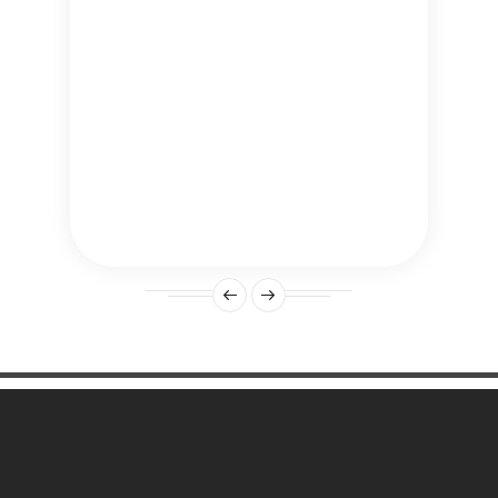
Une Question ?

Notre Société
