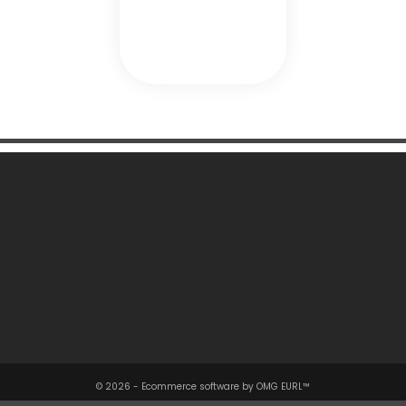
Une Question ?

Notre Société

Votre Compte

Informations

© 2026 - Ecommerce software by OMG EURL™