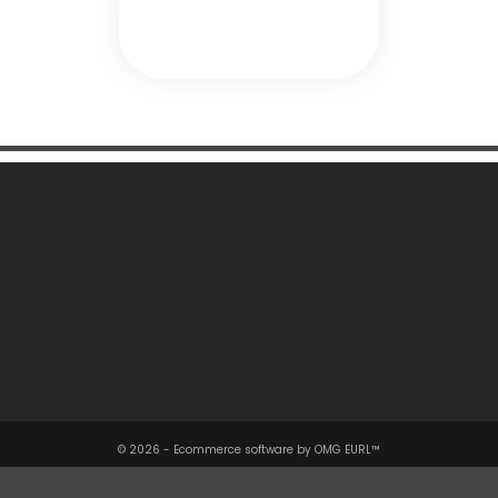
Une Question ?

Notre Société

Votre Compte

Informations

© 2026 - Ecommerce software by OMG EURL™