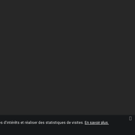
Informations
Omgshop

10 Rue Marcel Paul
45120 Châlette-sur-Loing
France
02.38.28.35.00

02.38.28.35.05

contact@omgshop.fr

 d'intérêts et réaliser des statistiques de visites.
En savoir plus.