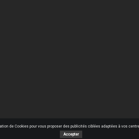
 Société
Votre Compte
son
Informations personnelles
ons légales
Retours produit
tions générales de ventes
Commandes
ommes-nous ?
Avoirs
ent sécurisé
Adresses
ctez-nous
Mes alertes
ins
u site
sation de Cookies pour vous proposer des publicités ciblées adaptées à vos centres
Accepter