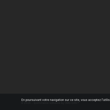
Une Question ?
Notre
Contactez-nous
Livrai
Foire aux questions
Menti
Condi
Qui s
Paiem
Conta
Magas
Plan d
En poursuivant votre navigation sur ce site, vous acceptez l'utili
© 2026 - Ecommerce software by OMG EURL™