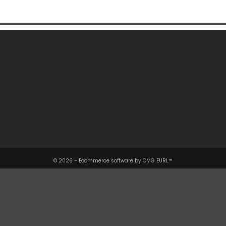
Une Question ?

Notre Société

Votre Compte

Informations

© 2026 - Ecommerce software by OMG EURL™