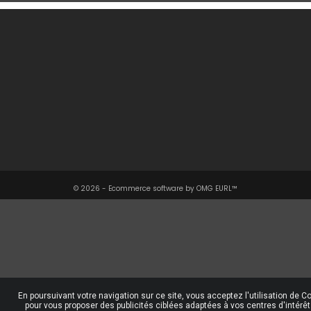
Une Question ?

Notre Société

Votre Compte

Informations

© 2026 - Ecommerce software by OMG EURL™
En poursuivant votre navigation sur ce site, vous acceptez l'utilisation de C
pour vous proposer des publicités ciblées adaptées à vos centres d'intérêt