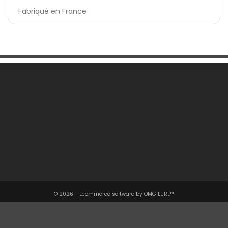
Fabriqué en France
Une Question ?

Notre Société

Votre Compte

Informations

© 2026 - Ecommerce software by OMG EURL™