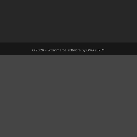
Votre Compte

Informations

© 2026 - Ecommerce software by OMG EURL™