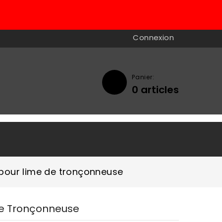
Connexion
Panier:
0
articles

pour lime de tronçonneuse
e Tronçonneuse