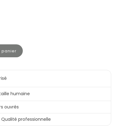
u panier
risé
 taille humaine
rs ouvrés
Qualité professionnelle