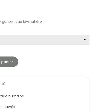
ergonomique bi-matière.
u panier
risé
 taille humaine
rs ouvrés