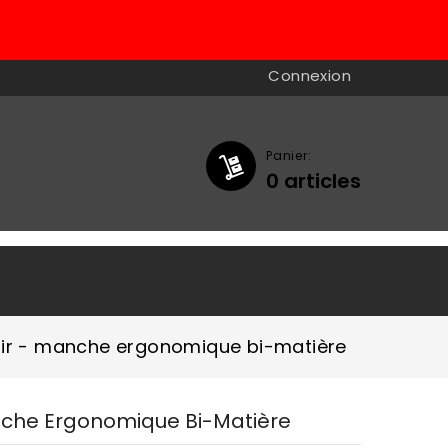
Connexion
Panier:
0
articles

oir - manche ergonomique bi-matière
nche Ergonomique Bi-Matière