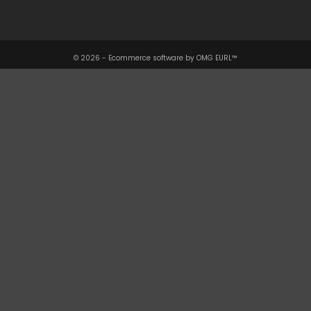
Informations

© 2026 - Ecommerce software by OMG EURL™