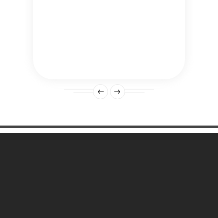
Une Question ?

Notre Société

Votre Compte
