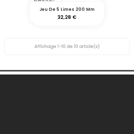
Nouveau
Jeu De 5 Limes 200 Mm
Prix
32,28 €
Affichage 1-10 de 10 article(s)
Une Question ?

Notre Société

Votre Compte

Informations
