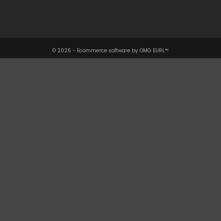
Informations

© 2026 - Ecommerce software by OMG EURL™