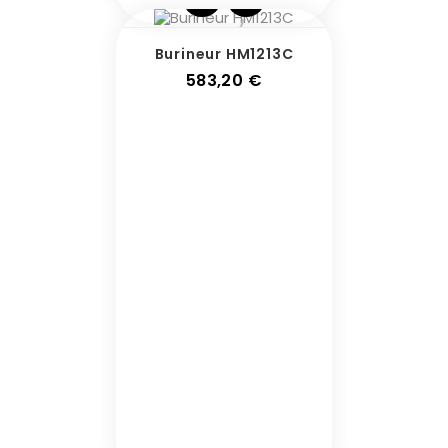
Burineur HM1213C
Prix
583,20 €