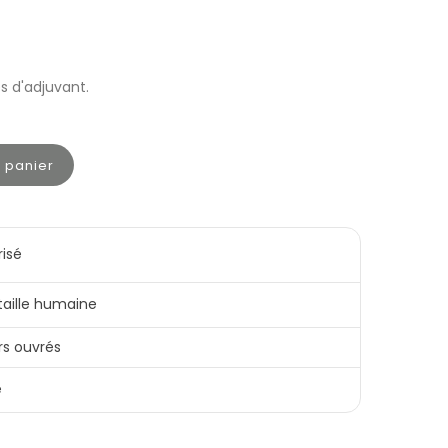
s d'adjuvant.
u panier
risé
 taille humaine
rs ouvrés
e