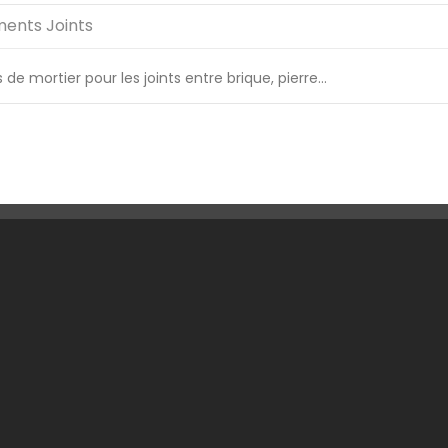
ents Joints
e mortier pour les joints entre brique, pierre...
 Société
Votre Compte
son
Informations personnelles
ons légales
Retours produit
tions générales de ventes
Commandes
ommes-nous ?
Avoirs