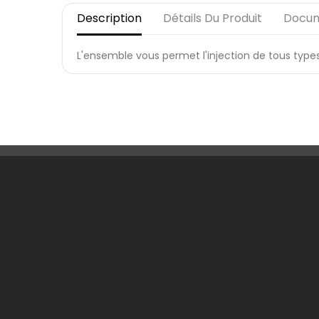
Description
Détails Du Produit
Docum
L'ensemble vous permet l'injection de tous types d
Une Question ?
Notre
Contactez-nous
Livrai
Foire aux questions
Menti
Condi
Qui s