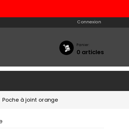
Connexion
Panier:
0
articles

Poche à joint orange
e