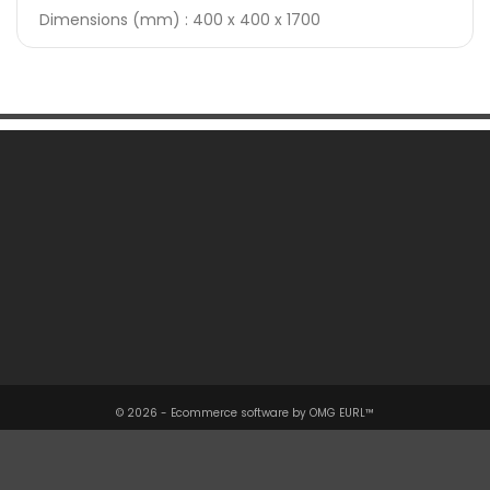
Dimensions (mm) : 400 x 400 x 1700
Une Question ?

Notre Société

Votre Compte

Informations

© 2026 - Ecommerce software by OMG EURL™