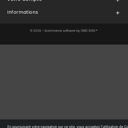

Informations

© 2026 - Ecommerce software by OMG EURL™
En poursuivant votre navigation sur ce site, vous acceptez l'utilisation de C