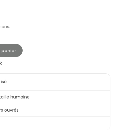
mens.
u panier
k
risé
 taille humaine
rs ouvrés
e