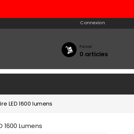
Connexion
Panier:
0
articles

ire LED 1600 lumens
ED 1600 Lumens