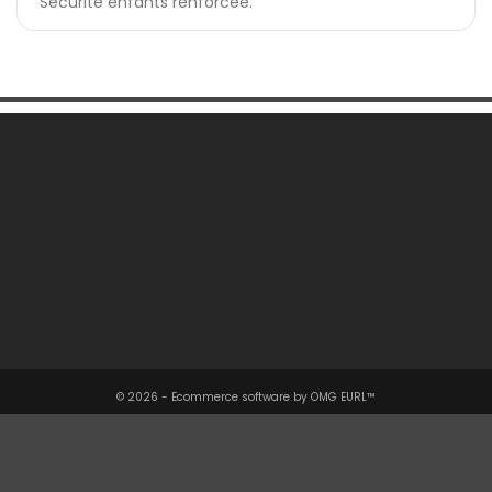
Sécurité enfants renforcée.
Une Question ?

Notre Société

Votre Compte

Informations

© 2026 - Ecommerce software by OMG EURL™