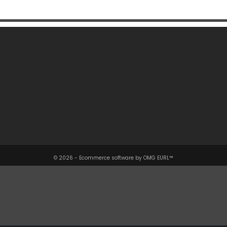
Une Question ?

Notre Société

Votre Compte

Informations

© 2026 - Ecommerce software by OMG EURL™