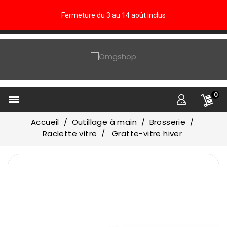
Fermeture du 3 au 14 août inclus
0

Accueil
Outillage à main
Brosserie
Raclette vitre
Gratte-vitre hiver