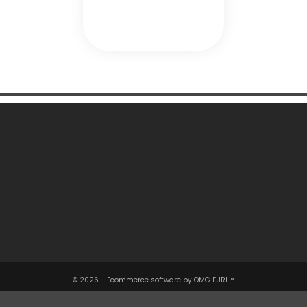
Une Question ?

Notre Société

Votre Compte

Informations

© 2026 - Ecommerce software by OMG EURL™