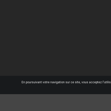
Une Question ?
Notre
Contactez-nous
Livrai
Foire aux questions
Menti
Condi
Qui s
Paiem
Conta
Magas
Plan d
En poursuivant votre navigation sur ce site, vous acceptez l'utili
© 2026 - Ecommerce software by OMG EURL™