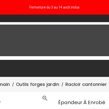
Fermeture du 3 au 14 août inclus
FAQ
 main
Outils forges jardin
Racloir cantonnier

Épandeur À Enrobé