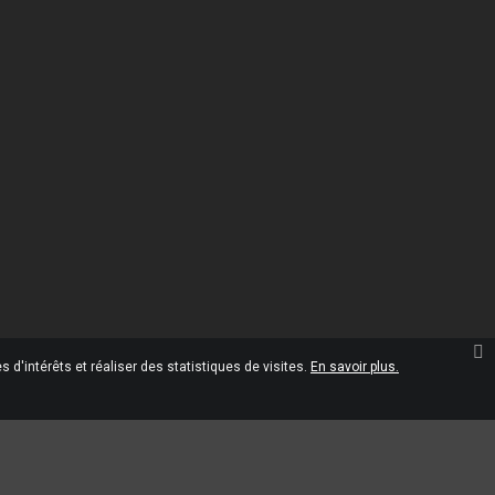
Informations
Omgshop

10 Rue Marcel Paul
45120 Châlette-sur-Loing
France
02.38.28.35.00

02.38.28.35.05

contact@omgshop.fr

 d'intérêts et réaliser des statistiques de visites.
En savoir plus.