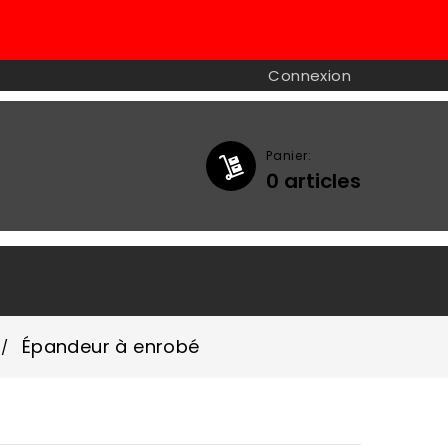
Connexion
Panier:
0
articles

Épandeur à enrobé