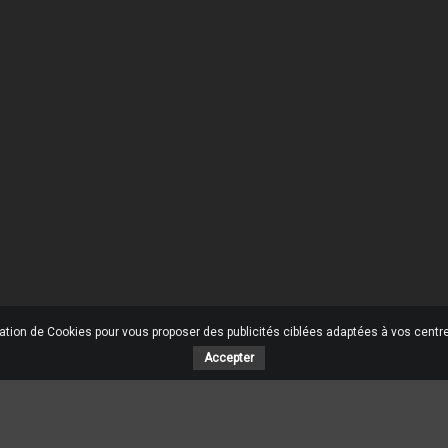
 Société
Votre Compte
son
Informations personnelles
ons légales
Retours produit
tions générales de ventes
Commandes
ommes-nous ?
Avoirs
ent sécurisé
Adresses
ctez-nous
Mes alertes
ins
u site
sation de Cookies pour vous proposer des publicités ciblées adaptées à vos centres
Accepter