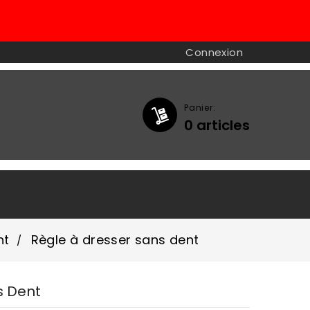
Connexion
Panier:
0
articles

nt
Règle à dresser sans dent
s Dent