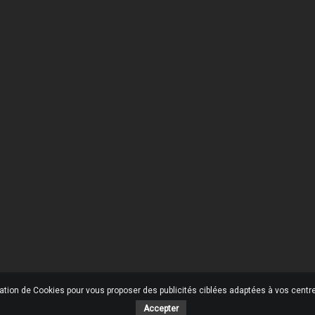
 Société
Votre Compte
son
Informations personnelles
ons légales
Retours produit
tions générales de ventes
Commandes
ommes-nous ?
Avoirs
ent sécurisé
Adresses
ctez-nous
Mes alertes
ins
u site
sation de Cookies pour vous proposer des publicités ciblées adaptées à vos centres
Accepter