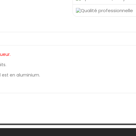
gueur.
its.
il est en aluminium.