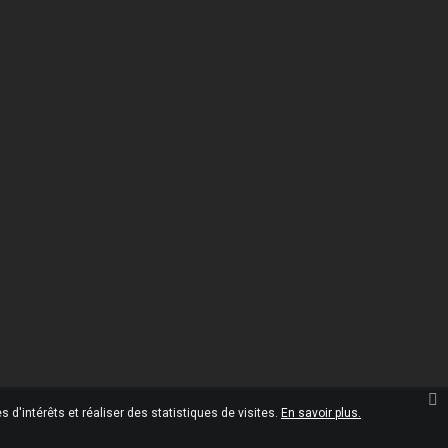
Informations
Omgshop

10 Rue Marcel Paul
45120 Châlette-sur-Loing
France
02.38.28.35.00

02.38.28.35.05

contact@omgshop.fr

 d'intérêts et réaliser des statistiques de visites.
En savoir plus.