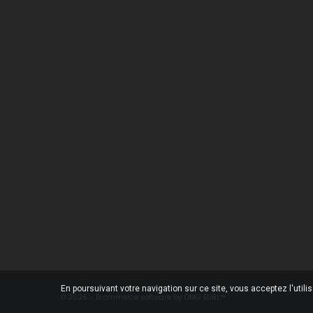
Une Question ?
Notre
Contactez-nous
Livrai
Foire aux questions
Menti
Condi
Qui s
Paiem
Conta
Magas
Plan d
En poursuivant votre navigation sur ce site, vous acceptez l'utili
© 2026 - Ecommerce software by OMG EURL™