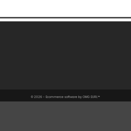
Une Question ?

Notre Société

Votre Compte

Informations

© 2026 - Ecommerce software by OMG EURL™