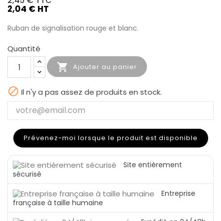
2,45 €
TTC
2,04 € HT
Ruban de signalisation rouge et blanc.
Quantité

Ajouter au panier

Il n'y a pas assez de produits en stock.
Prévenez-moi lorsque le produit est disponible
Site entièrement
sécurisé
Entreprise
française à taille humaine