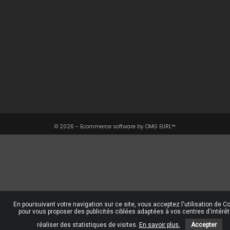
Une Question ?

Notre Société

Votre Compte

Informations

© 2026 - Ecommerce software by OMG EURL™
En poursuivant votre navigation sur ce site, vous acceptez l'utilisation de C
pour vous proposer des publicités ciblées adaptées à vos centres d'intérêt
réaliser des statistiques de visites.
En savoir plus.
Accepter